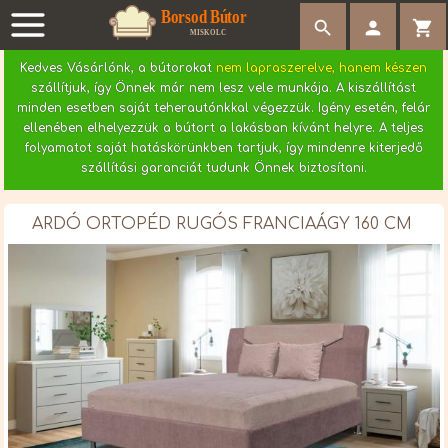
search


Kedves Vásárlónk, a bútorokat
nem lapraszerelve, hanem készen
szállítjuk, így Önnek már nem lesz vele munkája. A kiszállítást
minden esetben saját teherautónkkal végezzük. Igény esetén, felár
ellenében elhelyezzük a bútort a lakásban kívánt helyre. A teljes
folyamatot saját hatáskörünkben tartjuk, így mindenre kiterjedő
szállítási garanciát tudunk Önnek biztosítani.
ARDÓ ORTOPÉD RUGÓS FRANCIAÁGY 160 CM
Azonosító
B1598