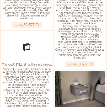
vannak ellátva. Az ajtók nyitása push-
fióksínnel vannak ellátva. A termékhez
open mágneszárral történik. Több
fém fogantyúk tartoznak. Több színben
színben rendelhető. Méret: 39 cm széles x
rendelhető. Méret: 46 x 45 x 40 cm A
50 cm magas x 42 cm mély A termék
termék készre szerelve kerül kiszállításra.
készre szerelt. Több elemből álló bútor
A biztonságos szállítás érdekében a
elemenként készre szerelten kerül
fogók külön egységcsomagban vannak
kiszállításra.
elhelyezve, melyet Önnek utólag kell
Részletek
felszerelni. A termékek fotói, valamint a
méretek a gyártó által kiadott
50 577 Ft
bruttó
katalógusból származnak. A
színeltérésért, és nyomdai hibákért
felelősséget nem vállalunk. Jótállási,
valamint garanciális feltételekről
részletes tájékoztatást az ÁSZF (
Általános Szerződési Feltételek)
menüpont alatt talál. Ha esetlegesen
nem biztos egy termék színében, akkor
munkatársaink készséggel segítenek
Önnek. A fotókon lévő díszítőelemeket az
ár nem tartalmazza. A termék
adatlapján szereplő árak forintban
értendőek.
Részletek
50 577 Ft
Fáraó F14 éjjeliszekrény
bruttó
Modern kivitelű bútor. A termék 18 mm-
es laminált forgácslapból készül, a lapok
ABS élzárással ellátva. A fiókfrontok
magasfényű bútorlapból készülnek. A
fiókok teljes kihúzású fém fióksínnel
vannak ellátva. A termék készre szerelve
kerül kiszállításra. Több színben
rendelhető a termék (színmintát a
kategórián belül megtalálja). Méret: 50 x
56 x 37 cm A biztonságos szállítás
érdekében a fogók külön
egységcsomagban vannak elhelyezve,
melyet Önnek utólag kell felszerelni. A
termékek fotói, valamint a méretek a
gyártó által kiadott katalógusból