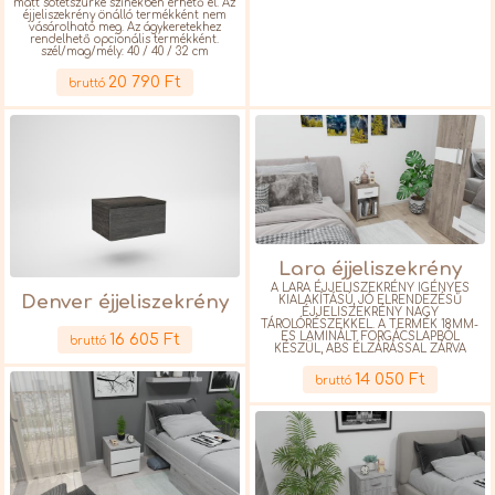
matt sötétszürke színekben érhető el. Az
éjjeliszekrény önálló termékként nem
vásárolható meg. Az ágykeretekhez
rendelhető opcionális termékként.
szél/mag/mély: 40 / 40 / 32 cm
Részletek
20 790 Ft
bruttó
Lara éjjeliszekrény
A LARA ÉJJELISZEKRÉNY IGÉNYES
Denver éjjeliszekrény
KIALAKÍTÁSÚ, JÓ ELRENDEZÉSŰ
ÉJJELISZEKRÉNY NAGY
Részletek
TÁROLÓRÉSZEKKEL. A TERMÉK 18MM-
ES LAMINÁLT FORGÁCSLAPBÓL
16 605 Ft
bruttó
KÉSZÜL, ABS ÉLZÁRÁSSAL ZÁRVA
Részletek
14 050 Ft
bruttó