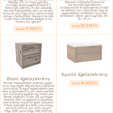
Válasszon hálószoba bútoraival
Mélység: 33,5 cm Hazai gyártású,
harmonizáló éjjeliszekrény
minőségi alapanyagokból készült 2
kínálatunkból! Az éjjeliszekrény önálló
fiókos éjjeli szekrény. Kiváló választás
termékként nem vásárolható meg. Az
bármely hálószobába, mert univerzális
ágykeretekhez rendelhető opcionális
forma és színvilága miatt, bárhová akár
termékként. Méret: szél/mag/mély: 39 /
utólag is beilleszthető. Népszerű termék,
36 / 29 cm
hiszen teljes mértékben kielégíti a mai
Részletek
modern kor igényeit.
Részletek
20 574 Ft
bruttó
17 550 Ft
bruttó
Apolló éjjeliszekrény
Basic éjjeliszekrény
Részletek
16 605 Ft
Minden hálószobában érdemes ügyelni
bruttó
arra, hogy legyen elég tárolásra alkalmas
bútordarab. Az egyik legkedveltebb ilyen
elem az éjjeliszekrény, ami ideális esetben
nem hiányozhat egyetlen ágy mellől sem.
Remek kiegészítő, hiszen sok apróságot
elrejthet, ezért az ágykeret kiválasztása
után érdemes hozzá illő éjjelit választani.
A Basic éjjeliszekrény fehér, justus tölgy,
sonoma, katthult, san remo, canyon
tölgy, sötét justus tölgy, sötét katthult,