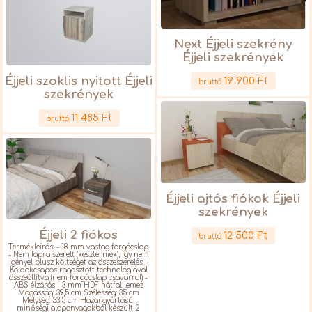
Next Éjjeli szekrény
Éjjeli szekrények
Részletek
Éjjeli szoklis nyitott Éjjeli
19 900 Ft
bruttó
szekrények
Részletek
11 485 Ft
bruttó
Éjjeli ajtós fiókok Éjjeli
szekrények
Részletek
Éjjeli 2 fiókos
12 500 Ft
bruttó
Termékleírás: - 18 mm vastag forgácslap
- Nem lapra szerelt (késztermék), így nem
igényel plusz költséget az összeszerelés -
Köldökcsapos ragasztott technológiával
összeállítva (nem forgácslap csavarral) -
ABS élzárás - 3 mm HDF hátfal lemez
Magasság: 39,5 cm Szélesség: 35 cm
Mélység: 33,5 cm Hazai gyártású,
minőségi alapanyagokból készült 2