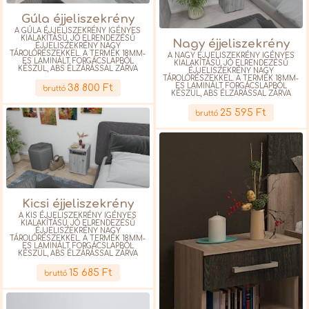
Gúla éjjeliszekrény
A GÚLA ÉJJELISZEKRÉNY IGÉNYES
KIALAKÍTÁSÚ, JÓ ELRENDEZÉSŰ
Nagy éjjeliszekrény
ÉJJELISZEKRÉNY NAGY
TÁROLÓRÉSZEKKEL. A TERMÉK 18MM-
A NAGY ÉJJELISZEKRÉNY IGÉNYES
ES LAMINÁLT FORGÁCSLAPBÓL
KIALAKÍTÁSÚ, JÓ ELRENDEZÉSŰ
KÉSZÜL, ABS ÉLZÁRÁSSAL ZÁRVA
ÉJJELISZEKRÉNY NAGY
Részletek
TÁROLÓRÉSZEKKEL. A TERMÉK 18MM-
ES LAMINÁLT FORGÁCSLAPBÓL
38 800 Ft
bruttó
KÉSZÜL, ABS ÉLZÁRÁSSAL ZÁRVA
Részletek
25 595 Ft
bruttó
Kicsi éjjeliszekrény
A KIS ÉJJELISZEKRÉNY IGÉNYES
KIALAKÍTÁSÚ, JÓ ELRENDEZÉSŰ
ÉJJELISZEKRÉNY NAGY
TÁROLÓRÉSZEKKEL. A TERMÉK 18MM-
ES LAMINÁLT FORGÁCSLAPBÓL
KÉSZÜL, ABS ÉLZÁRÁSSAL ZÁRVA
Részletek
15 685 Ft
bruttó