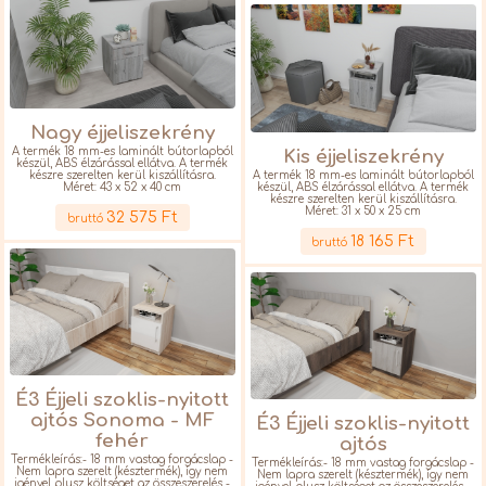
Nagy éjjeliszekrény
A termék 18 mm-es laminált bútorlapból
Kis éjjeliszekrény
készül, ABS élzárással ellátva. A termék
készre szerelten kerül kiszállításra.
A termék 18 mm-es laminált bútorlapból
Méret: 43 x 52 x 40 cm
készül, ABS élzárással ellátva. A termék
Részletek
készre szerelten kerül kiszállításra.
Méret: 31 x 50 x 25 cm
32 575 Ft
bruttó
Részletek
18 165 Ft
bruttó
É3 Éjjeli szoklis-nyitott
ajtós Sonoma - MF
É3 Éjjeli szoklis-nyitott
fehér
ajtós
Termékleírás:- 18 mm vastag forgácslap -
Termékleírás:- 18 mm vastag forgácslap -
Nem lapra szerelt (késztermék), így nem
Nem lapra szerelt (késztermék), így nem
igényel plusz költséget az összeszerelés -