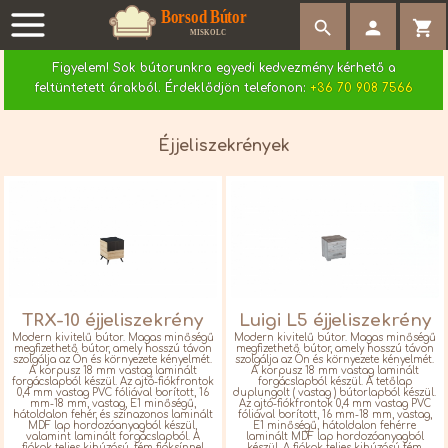
search


Figyelem! Sok bútorunkra egyedi kedvezmény kérhető a
feltüntetett árakból. Érdeklődjön telefonon:
+36 70 908 7566
Éjjeliszekrények
TRX-10 éjjeliszekrény
Luigi L5 éjjeliszekrény
Modern kivitelű bútor. Magas minőségű
Modern kivitelű bútor. Magas minőségű
megfizethető bútor, amely hosszú távon
megfizethető bútor, amely hosszú távon
szolgálja az Ön és környezete kényelmét.
szolgálja az Ön és környezete kényelmét.
A korpusz 18 mm vastag laminált
A korpusz 18 mm vastag laminált
forgácslapból készül. Az ajtó-fiókfrontok
forgácslapból készül. A tetőlap
0,4 mm vastag PVC fóliával borított, 16
duplungolt ( vastag ) bútorlapból készül.
mm-18 mm, vastag, E1 minőségű,
Az ajtó-fiókfrontok 0,4 mm vastag PVC
hátoldalon fehér, és színazonos laminált
fóliával borított, 16 mm-18 mm, vastag,
MDF lap hordozóanyagból készül,
E1 minőségű, hátoldalon fehérre
valamint laminált forgácslapból. A
laminált MDF lap hordozóanyagból
fiókok teljes kihúzású, fém fióksínnel
készül. A fiókok teljes kihúzású fém