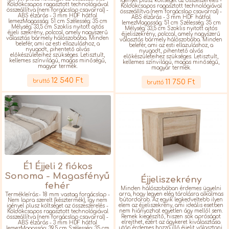
igényel plusz költséget az összeszerelés -
Köldökcsapos ragasztott technológiával
Köldökcsapos ragasztott technológiával
összeállítva (nem forgácslap csavarral) -
összeállítva (nem forgácslap csavarral) -
ABS élzárás - 3 mm HDF hátfal
ABS élzárás - 3 mm HDF hátfal
lemezMagasság: 51 cm Szélesség: 35 cm
lemezMagasság: 51 cm Szélesség: 35 cm
Mélység: 33,5 cm Szoklis nyitott ajtós
Mélység: 33,5 cm Szoklis nyitott ajtós
éjjeli szekrény, polccal, amely nagyszerű
éjjeliszekrény, polccal, amely nagyszerű
választás bármely hálószobába. Minden
választás bármely hálószobába. Minden
belefér, ami az esti ellazuláshoz, a
belefér, ami az esti ellazuláshoz, a
nyugodt, pihentető alvás
nyugodt, pihentető alvás
előkészületeihez szükséges. Letisztult,
előkészületeihez szükséges. Letisztult,
kellemes színvilágú, magas minőségű,
kellemes színvilágú, magas minőségű,
magyar termék.
magyar termék.
Részletek
Részletek
12 540 Ft
bruttó
11 750 Ft
bruttó
É1 Éjjeli 2 fiókos
Sonoma - Magasfényű
Éjjeliszekrény
fehér
Minden hálószobában érdemes ügyelni
arra, hogy legyen elég tárolásra alkalmas
Termékleírás:- 18 mm vastag forgácslap -
bútordarab. Az egyik legkedveltebb ilyen
Nem lapra szerelt (késztermék), így nem
elem az éjjeliszekrény, ami ideális esetben
igényel plusz költséget az összeszerelés -
nem hiányozhat egyetlen ágy mellől sem.
Köldökcsapos ragasztott technológiával
Remek kiegészítő, hiszen sok apróságot
összeállítva (nem forgácslap csavarral) -
elrejthet, ezért az ágykeret kiválasztása
ABS élzárás - 3 mm HDF hátfal
után érdemes hozzá illő éjjelit választani.
lemezMagasság: 39,5 cm Szélesség: 35 cm