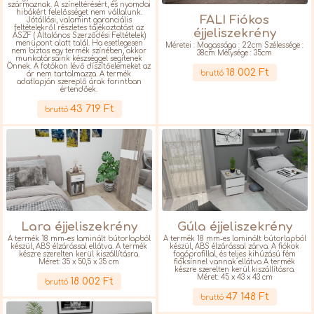
származnak. A színeltérésért, és nyomdai
hibákért felelősséget nem vállalunk.
FALI Fiókos
Jótállási, valamint garanciális
feltételekről részletes tájékoztatást az
éjjeliszekrény
ÁSZF ( Általános Szerződési Feltételek)
menüpont alatt talál. Ha esetlegesen
Méretei : Magassága : 22cm Szélessége :
nem biztos egy termék színében, akkor
38cm Mélysége : 35cm
munkatársaink készséggel segítenek
Részletek
Önnek. A fotókon lévő díszítőelemeket az
18 002 Ft
bruttó
ár nem tartalmazza. A termék
adatlapján szereplő árak forintban
értendőek.
Részletek
43 719 Ft
bruttó
Lara éjjeliszekrény
Gúla éjjeliszekrény
A termék 18 mm-es laminált bútorlapból
A termék 18 mm-es laminált bútorlapból
készül, ABS élzárással ellátva. A termék
készül, ABS élzárással zárva. A fiókok
készre szerelten kerül kiszállításra.
fogóprofillal, és teljes kihúzású fém
Méret: 35 x 50,5 x 35 cm
fióksínnel vannak ellátva A termék
Részletek
készre szerelten kerül kiszállításra.
Méret: 45 x 43 x 43 cm
18 002 Ft
bruttó
Részletek
47 148 Ft
bruttó