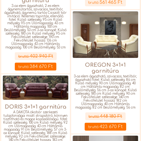
garnitúra
561 465 Ft
bruttó
3-as elem ágyazható, 2-es elem
ágyneműtartós, szivacsos, textilbőr,
ágyazható, ágynemű tartós Csiszolt bőr
imitáció. Kellemes tapintás, ellenálló.
fotel: Külső szélesség: 95 cm Külső
mélység: 95 cm Ülőmagasság: 43 cm
Háttámla magasság: 100 cm
Beülőmélység: 53 cm 3-as kanapé: Külső
szélesség: 180 cm Külső mélység: 95 cm
Fekvőfelület szélessége: 190 cm
Fekvőfelület hossza: 136 cm
Ülőmagasság: 43 cm Háttámla
magasság: 100 cm Beülőmélység: 53 cm
Részletek
402 940 Ft
bruttó
OREGON 3+1+1
384 670 Ft
bruttó
garnitúra
3-as elem ágyazható, szivacsos, textilbőr,
ágyazható fotel: Külső szélesség: 86 cm
Külső mélység: 90 cm Ülőmagasság: 40
cm Háttámla magasság: 82 cm
Beülőmélység: 56 cm 3-as kanapé: Külső
szélesség: 180 cm Külső mélység: 90 cm
Fekvőfelület szélessége: 140 cm
Fekvőfelület hossza: 182 cm
Ülőmagasság: 40 cm Háttámla
DORIS 3+1+1 garnitúra
magasság: 82 cm Beülőmélység: 56 cm
Részletek
A DAKOTA ökobőr szerkezeti
448 180 Ft
tulajdonságai miatt strapabíró, könnyen
bruttó
tisztítható és magas kopásállóságú. fotel:
Külső szélesség: 100 cm Külső mélység: 92
cm Ülőmagasság: 43 cm Háttámla
423 670 Ft
bruttó
magasság: 91 cm Beülőmélység: 57 cm 3-
as kanapé: Külső szélesség: 188 cm Külső
mélység: 92 cm Fekvőfelület szélessége:
140 cm Fekvőfelület hossza: 183 cm