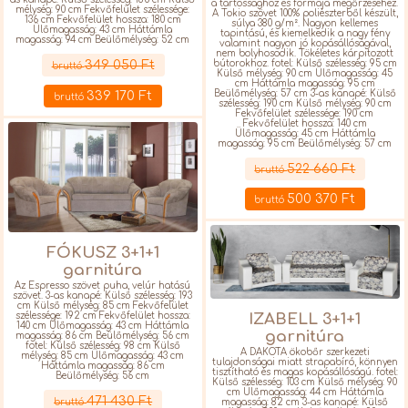
a tartóssághoz és formája megőrzéséhez.
mélység: 90 cm Fekvőfelület szélessége:
A Tokio szövet 100% poliészterből készült,
136 cm Fekvőfelület hossza: 180 cm
súlya 380 g/m². Nagyon kellemes
Ülőmagasság: 43 cm Háttámla
tapintású, és kiemelkedik a nagy fény
magasság: 94 cm Beülőmélység: 52 cm
valamint nagyon jó kopásállóságával,
Részletek
nem bolyhosodik. Tökéletes kárpitozott
bútorokhoz. fotel: Külső szélesség: 95 cm
349 050 Ft
bruttó
Külső mélység: 90 cm Ülőmagasság: 45
cm Háttámla magasság: 95 cm
Beülőmélység: 57 cm 3-as kanapé: Külső
339 170 Ft
bruttó
szélesség: 190 cm Külső mélység: 90 cm
Fekvőfelület szélessége: 190 cm
Fekvőfelület hossza: 140 cm
Ülőmagasság: 45 cm Háttámla
magasság: 95 cm Beülőmélység: 57 cm
Részletek
522 660 Ft
bruttó
500 370 Ft
bruttó
FÓKUSZ 3+1+1
garnitúra
Az Espresso szövet puha, velúr hatású
szövet. 3-as kanapé: Külső szélesség: 193
cm Külső mélység: 85 cm Fekvőfelület
szélessége: 192 cm Fekvőfelület hossza:
IZABELL 3+1+1
140 cm Ülőmagasság: 43 cm Háttámla
garnitúra
magasság: 86 cm Beülőmélység: 56 cm
fotel: Külső szélesség: 98 cm Külső
A DAKOTA ökobőr szerkezeti
mélység: 85 cm Ülőmagasság: 43 cm
tulajdonságai miatt strapabíró, könnyen
Háttámla magasság: 86 cm
tisztítható és magas kopásállóságú. fotel:
Beülőmélység: 56 cm
Külső szélesség: 103 cm Külső mélység: 90
Részletek
cm Ülőmagasság: 44 cm Háttámla
471 430 Ft
bruttó
magasság: 82 cm 3-as kanapé: Külső