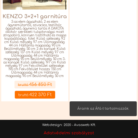
KENZO 3+2+1 garnitúra
3-as elem ágyazható, 2-es elem
ágyneműtartós, szivacsos, textilbőr,
ágyazható, ágynemű tartós A DAKOTA
ökobőr szerkezeti tulajdonságai miatt
strapabíró, könnyen tisztítható és magas
kopásállóságú. fotel: Külső szélesség: 92
cm Külső mélység: 97 cm Ülőmagasság:
44 cm Háttámla magasság: 90 cm
Beülőmélység: 50 cm 2-es kanapé: Külső
szélesség: 137 cm Külső mélység: 97 cm
Ülőmagasság: 44 cm Háttámla
magasság: 90 cm Beülőmélység: 50 cm 3-
as kanapé: Külső szélesség: 197 cm Külső
mélység: 97 cm Fekvőfelület szélessége:
190 cm Fekvőfelület hossza: 150 cm
Ülőmagasság: 44 cm Háttámla
magasság: 90 cm Beülőmélység: 50 cm
Részletek
456 850 Ft
bruttó
422 370 Ft
bruttó
Áraink az Áfá-t tartalmazzák.
Webdesign: 2020 - Avasweb Kft.
Adatvédelmi szabályzat