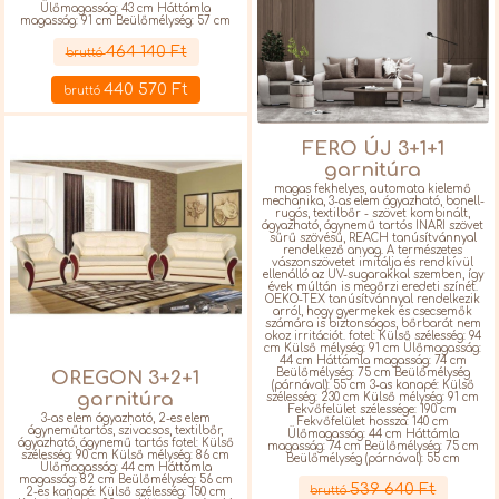
Ülőmagasság: 43 cm Háttámla
magasság: 91 cm Beülőmélység: 57 cm
Részletek
464 140 Ft
bruttó
440 570 Ft
bruttó
FERO ÚJ 3+1+1
garnitúra
magas fekhelyes, automata kielemő
mechanika, 3-as elem ágyazható, bonell-
rugós, textilbőr - szövet kombinált,
ágyazható, ágynemű tartós INARI szövet
sűrű szövésű, REACH tanúsítvánnyal
rendelkező anyag. A természetes
vászonszövetet imitálja és rendkívül
ellenálló az UV-sugarakkal szemben, így
évek múltán is megőrzi eredeti színét.
OEKO-TEX tanúsítvánnyal rendelkezik
arról, hogy gyermekek és csecsemők
számára is biztonságos, bőrbarát nem
okoz irritációt. fotel: Külső szélesség: 94
cm Külső mélység: 91 cm Ülőmagasság:
44 cm Háttámla magasság: 74 cm
Beülőmélység: 75 cm Beülőmélység
OREGON 3+2+1
(párnával): 55 cm 3-as kanapé: Külső
garnitúra
szélesség: 230 cm Külső mélység: 91 cm
Fekvőfelület szélessége: 190 cm
3-as elem ágyazható, 2-es elem
Fekvőfelület hossza: 140 cm
ágyneműtartós, szivacsos, textilbőr,
Ülőmagasság: 44 cm Háttámla
ágyazható, ágynemű tartós fotel: Külső
magasság: 74 cm Beülőmélység: 75 cm
szélesség: 90 cm Külső mélység: 86 cm
Beülőmélység (párnával): 55 cm
Ülőmagasság: 44 cm Háttámla
Részletek
magasság: 82 cm Beülőmélység: 56 cm
539 640 Ft
bruttó
2-es kanapé: Külső szélesség: 150 cm