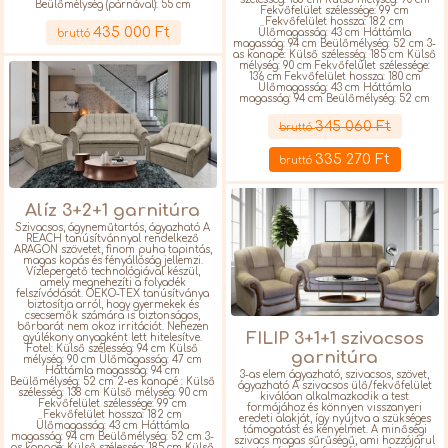
Beülőmélység (párnával): 55 cm
Fekvőfelület szélessége: 99 cm
Részletek
Fekvőfelület hossza: 182 cm
435 000 Ft
Ülőmagasság: 43 cm Háttámla
bruttó
magasság: 94 cm Beülőmélység: 52 cm 3-
as kanapé: Külső szélesség: 185 cm Külső
mélység: 90 cm Fekvőfelület szélessége:
136 cm Fekvőfelület hossza: 180 cm
Ülőmagasság: 43 cm Háttámla
magasság: 94 cm Beülőmélység: 52 cm
Részletek
345 060 Ft
bruttó
335 270 Ft
bruttó
Alíz 3+2+1 garnitúra
Szivacsos, ágyneműtartós, ágyazható A
REACH tanúsítvánnyal rendelkező
ARAGON szövetet, finom puha tapintás,
magas kopás és fényállóság jellemzi.
Vízlepergető technológiával készül,
amely megnehezíti a folyadék
felszívódását. OEKO-TEX tanúsítványa
biztosítja arról, hogy gyermekek és
csecsemők számára is biztonságos,
bőrbarát nem okoz irritációt. Nehezen
FILIP 3+1+1 szivacsos
gyúlékony anyagként lett hitelesítve.
Fotel: Külső szélesség: 94 cm Külső
garnitúra
mélység: 90 cm Ülőmagasság: 47 cm
Háttámla magasság: 94 cm
3-as elem ágyazható, szivacsos, szövet,
Beülőmélység: 52 cm 2-es kanapé : Külső
ágyazható A szivacsos ülő/fekvőfelület
szélesség: 138 cm Külső mélység: 90 cm
kiválóan alkalmazkodik a test
Fekvőfelület szélessége: 99 cm
formájához és könnyen visszanyeri
Fekvőfelület hossza: 182 cm
eredeti alakját, így nyújtva a szükséges
Ülőmagasság: 43 cm Háttámla
támogatást és kényelmet. A minőségi
magasság: 94 cm Beülőmélység: 52 cm 3-
szivacs magas sűrűségű, ami hozzájárul
as kanapé: Külső szélesség: 185 cm Külső