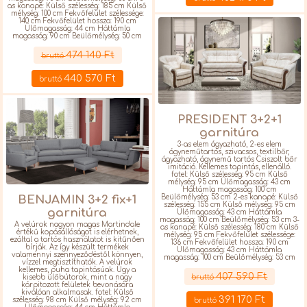
as kanapé: Külső szélesség: 185 cm Külső
mélység: 100 cm Fekvőfelület szélessége:
140 cm Fekvőfelület hossza: 190 cm
Ülőmagasság: 44 cm Háttámla
magasság: 90 cm Beülőmélység: 50 cm
Részletek
474 140 Ft
bruttó
440 570 Ft
bruttó
PRESIDENT 3+2+1
garnitúra
3-as elem ágyazható, 2-es elem
ágyneműtartós, szivacsos, textilbőr,
ágyazható, ágynemű tartós Csiszolt bőr
imitáció. Kellemes tapintás, ellenálló.
fotel: Külső szélesség: 95 cm Külső
mélység: 95 cm Ülőmagasság: 43 cm
Háttámla magasság: 100 cm
BENJAMIN 3+2 fix+1
Beülőmélység: 53 cm 2-es kanapé: Külső
szélesség: 155 cm Külső mélység: 95 cm
garnitúra
Ülőmagasság: 43 cm Háttámla
magasság: 100 cm Beülőmélység: 53 cm 3-
A velúrok nagyon magas Martindale
as kanapé: Külső szélesség: 180 cm Külső
értékű kopásállóságot is elérhetnek,
mélység: 95 cm Fekvőfelület szélessége:
ezáltal a tartós használatot is kitűnően
136 cm Fekvőfelület hossza: 190 cm
bírják. Az így készült termékek
Ülőmagasság: 43 cm Háttámla
valamennyi szennyeződéstől könnyen,
magasság: 100 cm Beülőmélység: 53 cm
vízzel megtisztíthatók. A velúrok
Részletek
kellemes, puha tapintásúak. Úgy a
407 590 Ft
kisebb ülőbútorok, mint a nagy
bruttó
kárpitozott felületek bevonására
kiválóan alkalmasak. fotel: Külső
391 170 Ft
szélesség: 98 cm Külső mélység: 92 cm
bruttó