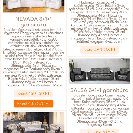
Háttámla magasság: 74 cm
Beülőmélység: 75 cm Beülőmélység
(párnával): 55 cm 2-es kanapé (fix): Külső
szélesség: 145 cm Külső mélység: 94 cm
Ülőmagasság: 44 cm Háttámla
NEVADA 3+1+1
magasság: 74 cm Beülőmélység: 75 cm
Beülőmélység (párnával): 55 cm 3-as
garnitúra
kanapé: Külső szélesség: 220 cm Külső
mélység: 94 cm Fekvőfelület szélessége:
3-as elem ágyazható, szivacsos, textilbőr,
190 cm Fekvőfelület hossza: 138 cm
ágyazható Ez egy egyszerű és kényelmes
Ülőmagasság: 49 cm Háttámla
megoldás, amely lehetővé teszi a
magasság: 76 cm Beülőmélység: 75 cm
kanapék/sarokülők különösebb
Beülőmélység (párnával): 55 cm
erőfeszítés nélküli átalakítását. Az
Részletek
ülőfelület alatti fiók láthatatlan, ezt
460 215 Ft
kihúzva remek alvóhellyé alakul. A bútor
bruttó
kinyitásához egyszerűen húzza maga felé
az alsó részt, majd húzza ki a fiókot az
extra hálórésszel. fotel: Külső szélesség:
103 cm Külső mélység: 93 cm
Ülőmagasság: 46 cm Háttámla
magasság: 80 cm Beülőmélység: 56 cm 3-
as kanapé: Külső szélesség: 200 cm Külső
mélység: 93 cm Fekvőfelület szélessége:
185 cm Fekvőfelület hossza: 150 cm
Ülőmagasság: 46 cm Háttámla
magasság: 80 cm Beülőmélység: 56 cm
Részletek
SALSA 3+1+1 garnitúra
450 150 Ft
bruttó
3-as elem ágyazható, bonell-rugós,
textilbőr - szövet kombinált, ágyazható
fotel: Külső szélesség: 107 cm Külső
435 370 Ft
bruttó
mélység: 95 cm Ülőmagasság: 43 cm
Háttámla magasság: 85 cm 3-as kanapé:
Külső szélesség: 205 cm Külső mélység:
95 cm Fekvőfelület szélessége: 190 cm
Fekvőfelület hossza: 153 cm
Ülőmagasság: 43 cm Háttámla
magasság: 85 cm
Részletek