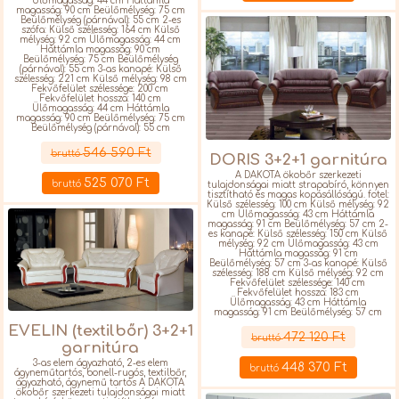
Ülőmagasság: 44 cm Háttámla
magasság: 90 cm Beülőmélység: 75 cm
Beülőmélység (párnával): 55 cm 2-es
szófa: Külső szélesség: 164 cm Külső
mélység: 92 cm Ülőmagasság: 44 cm
Háttámla magasság: 90 cm
Beülőmélység: 75 cm Beülőmélység
(párnával): 55 cm 3-as kanapé: Külső
szélesség: 221 cm Külső mélység: 98 cm
Fekvőfelület szélessége: 200 cm
Fekvőfelület hossza: 140 cm
Ülőmagasság: 44 cm Háttámla
magasság: 90 cm Beülőmélység: 75 cm
Beülőmélység (párnával): 55 cm
Részletek
546 590 Ft
bruttó
DORIS 3+2+1 garnitúra
A DAKOTA ökobőr szerkezeti
525 070 Ft
bruttó
tulajdonságai miatt strapabíró, könnyen
tisztítható és magas kopásállóságú. fotel:
Külső szélesség: 100 cm Külső mélység: 92
cm Ülőmagasság: 43 cm Háttámla
magasság: 91 cm Beülőmélység: 57 cm 2-
es kanapé: Külső szélesség: 150 cm Külső
mélység: 92 cm Ülőmagasság: 43 cm
Háttámla magasság: 91 cm
Beülőmélység: 57 cm 3-as kanapé: Külső
szélesség: 188 cm Külső mélység: 92 cm
Fekvőfelület szélessége: 140 cm
Fekvőfelület hossza: 183 cm
Ülőmagasság: 43 cm Háttámla
magasság: 91 cm Beülőmélység: 57 cm
Részletek
EVELIN (textilbőr) 3+2+1
472 120 Ft
bruttó
garnitúra
3-as elem ágyazható, 2-es elem
448 370 Ft
bruttó
ágyneműtartós, bonell-rugós, textilbőr,
ágyazható, ágynemű tartós A DAKOTA
ökobőr szerkezeti tulajdonságai miatt