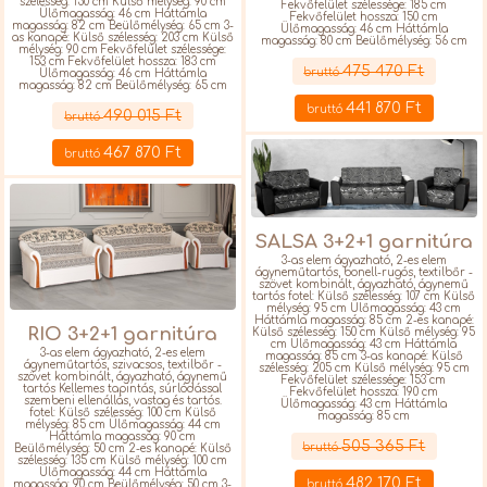
szélesség: 150 cm Külső mélység: 90 cm
Fekvőfelület szélessége: 185 cm
Ülőmagasság: 46 cm Háttámla
Fekvőfelület hossza: 150 cm
magasság: 82 cm Beülőmélység: 65 cm 3-
Ülőmagasság: 46 cm Háttámla
as kanapé: Külső szélesség: 203 cm Külső
magasság: 80 cm Beülőmélység: 56 cm
mélység: 90 cm Fekvőfelület szélessége:
Részletek
153 cm Fekvőfelület hossza: 183 cm
475 470 Ft
bruttó
Ülőmagasság: 46 cm Háttámla
magasság: 82 cm Beülőmélység: 65 cm
Részletek
441 870 Ft
bruttó
490 015 Ft
bruttó
467 870 Ft
bruttó
SALSA 3+2+1 garnitúra
3-as elem ágyazható, 2-es elem
ágyneműtartós, bonell-rugós, textilbőr -
szövet kombinált, ágyazható, ágynemű
tartós fotel: Külső szélesség: 107 cm Külső
mélység: 95 cm Ülőmagasság: 43 cm
Háttámla magasság: 85 cm 2-es kanapé:
RIO 3+2+1 garnitúra
Külső szélesség: 150 cm Külső mélység: 95
cm Ülőmagasság: 43 cm Háttámla
3-as elem ágyazható, 2-es elem
magasság: 85 cm 3-as kanapé: Külső
ágyneműtartós, szivacsos, textilbőr -
szélesség: 205 cm Külső mélység: 95 cm
szövet kombinált, ágyazható, ágynemű
Fekvőfelület szélessége: 153 cm
tartós Kellemes tapintás, súrlódással
Fekvőfelület hossza: 190 cm
szembeni ellenállás, vastag és tartós.
Ülőmagasság: 43 cm Háttámla
fotel: Külső szélesség: 100 cm Külső
magasság: 85 cm
mélység: 85 cm Ülőmagasság: 44 cm
Részletek
Háttámla magasság: 90 cm
505 365 Ft
bruttó
Beülőmélység: 50 cm 2-es kanapé: Külső
szélesség: 135 cm Külső mélység: 100 cm
Ülőmagasság: 44 cm Háttámla
482 170 Ft
bruttó
magasság: 90 cm Beülőmélység: 50 cm 3-