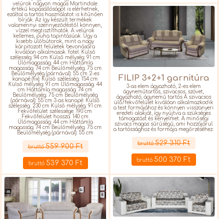
velúrok nagyon magas Martindale
értékű kopásállóságot is elérhetnek,
ezáltal a tartós használatot is kitűnően
bírják. Az így készült termékek
valamennyi szennyeződéstől könnyen,
vízzel megtisztíthatók. A velúrok
kellemes, puha tapintásúak. Úgy a
kisebb ülőbútorok, mint a nagy
kárpitozott felületek bevonására
kiválóan alkalmasak. fotel: Külső
szélesség: 94 cm Külső mélység: 91 cm
Ülőmagasság: 44 cm Háttámla
magasság: 74 cm Beülőmélység: 75 cm
Beülőmélység (párnával): 55 cm 2-es
FILIP 3+2+1 garnitúra
kanapé (fix): Külső szélesség: 154 cm
Külső mélység: 91 cm Ülőmagasság: 44
3-as elem ágyazható, 2-es elem
cm Háttámla magasság: 74 cm
ágyneműtartós, szivacsos, szövet,
Beülőmélység: 75 cm Beülőmélység
ágyazható, ágynemű tartós A szivacsos
(párnával): 55 cm 3-as kanapé: Külső
ülő/fekvőfelület kiválóan alkalmazkodik
szélesség: 230 cm Külső mélység: 91 cm
a test formájához és könnyen visszanyeri
Fekvőfelület szélessége: 190 cm
eredeti alakját, így nyújtva a szükséges
Fekvőfelület hossza: 140 cm
támogatást és kényelmet. A minőségi
Ülőmagasság: 44 cm Háttámla
szivacs magas sűrűségű, ami hozzájárul
magasság: 74 cm Beülőmélység: 75 cm
a tartóssághoz és formája megőrzéséhez.
Beülőmélység (párnával): 55 cm
Részletek
Részletek
529 310 Ft
bruttó
559 900 Ft
bruttó
500 370 Ft
bruttó
539 370 Ft
bruttó