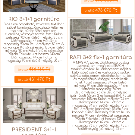
496 060 Ft
bruttó
473 070 Ft
bruttó
RIO 3+1+1 garnitúra
3-as elem ágyazható, szivacsos, textilbőr
- szövet kombinált, ágyazható Kellemes
tapintás, súrlódással szembeni
ellenállás, vastag és tartós. fotel: Külső
szélesség: 100 cm Külső mélység: 85 cm
Ülőmagasság: 44 cm Háttámla
magasság: 90 cm Beülőmélység: 50 cm 3-
as kanapé: Külső szélesség: 185 cm Külső
mélység: 100 cm Fekvőfelület szélessége:
190 cm Fekvőfelület hossza: 140 cm
RAFI 3+2 fix+1 garnitúra
Ülőmagasság: 44 cm Háttámla
magasság: 90 cm Beülőmélység: 50 cm
A MAGMA szövet többtónusú vastag
Részletek
szövésű, ami megfelel a REACH
456 160 Ft
tanúsítványnak. Különleges textúráját a
bruttó
különböző színű és vastagságú szálak
szövése adja, ennek köszönhetően tartós
431 470 Ft
és magas fényállósággal rendelkezik.
bruttó
fotel: Külső szélesség: 84 cm Külső
mélység: 94 cm Ülőmagasság: 44 cm
Háttámla magasság: 74 cm
Beülőmélység: 75 cm Beülőmélység
(párnával): 55 cm 2-es kanapé (fix): Külső
szélesség: 145 cm Külső mélység: 94 cm
Ülőmagasság: 44 cm Háttámla
magasság: 74 cm Beülőmélység: 75 cm
Beülőmélység (párnával): 55 cm 3-as
kanapé: Külső szélesség: 220 cm Külső
mélység: 94 cm Fekvőfelület szélessége:
190 cm Fekvőfelület hossza: 138 cm
Ülőmagasság: 49 cm Háttámla
magasság: 76 cm Beülőmélység: 75 cm
PRESIDENT 3+1+1
Beülőmélység (párnával): 55 cm
Részletek