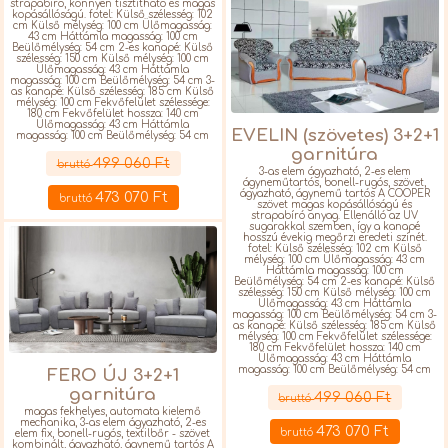
strapabíró, könnyen tisztítható és magas
kopásállóságú. fotel: Külső szélesség: 102
cm Külső mélység: 100 cm Ülőmagasság:
43 cm Háttámla magasság: 100 cm
Beülőmélység: 54 cm 2-es kanapé: Külső
szélesség: 150 cm Külső mélység: 100 cm
Ülőmagasság: 43 cm Háttámla
magasság: 100 cm Beülőmélység: 54 cm 3-
as kanapé: Külső szélesség: 185 cm Külső
mélység: 100 cm Fekvőfelület szélessége:
180 cm Fekvőfelület hossza: 140 cm
Ülőmagasság: 43 cm Háttámla
EVELIN (szövetes) 3+2+1
magasság: 100 cm Beülőmélység: 54 cm
Részletek
garnitúra
499 060 Ft
bruttó
3-as elem ágyazható, 2-es elem
ágyneműtartós, bonell-rugós, szövet,
ágyazható, ágynemű tartós A COOPER
473 070 Ft
bruttó
szövet magas kopásállóságú és
strapabíró anyag. Ellenálló az UV
sugarakkal szemben, így a kanapé
hosszú évekig megőrzi eredeti színét.
fotel: Külső szélesség: 102 cm Külső
mélység: 100 cm Ülőmagasság: 43 cm
Háttámla magasság: 100 cm
Beülőmélység: 54 cm 2-es kanapé: Külső
szélesség: 150 cm Külső mélység: 100 cm
Ülőmagasság: 43 cm Háttámla
magasság: 100 cm Beülőmélység: 54 cm 3-
as kanapé: Külső szélesség: 185 cm Külső
mélység: 100 cm Fekvőfelület szélessége:
180 cm Fekvőfelület hossza: 140 cm
Ülőmagasság: 43 cm Háttámla
magasság: 100 cm Beülőmélység: 54 cm
FERO ÚJ 3+2+1
Részletek
garnitúra
499 060 Ft
bruttó
magas fekhelyes, automata kielemő
mechanika, 3-as elem ágyazható, 2-es
473 070 Ft
bruttó
elem fix, bonell-rugós, textilbőr - szövet
kombinált, ágyazható, ágynemű tartós A