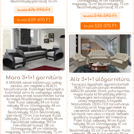
Ülőmagasság: 49 cm Háttámla
Beülőmélység (párnával): 55 cm
magasság: 76 cm Beülőmélység: 75 cm
Részletek
Beülőmélység (párnával): 55 cm
676 990 Ft
bruttó
Részletek
546 590 Ft
bruttó
639 470 Ft
bruttó
525 070 Ft
bruttó
Mara 3+1+1 garnitúra
Alíz 3+1+1 ülőgarnitúra
A MAGMA szövet többtónusú vastag
Szivacsos, ágyazható, ágyneműtartósA
szövésű, ami megfelel a REACH
REACH tanúsítvánnyal rendelkező
tanúsítványnak. Különleges textúráját a
ARAGON szövetet, finom puha tapintás,
különböző színű és vastagságú szálak
magas kopás és fényállóság jellemzi.
szövése adja, ennek köszönhetően tartós
Vízlepergető technológiával készül,
és magas fényállósággal rendelkezik.
amely megnehezíti a folyadék
fotel: Külső szélesség: 84 cm Külső
felszívódását. OEKO-TEX tanúsítványa
mélység: 94 cm Ülőmagasság: 44 cm
biztosítja arról, hogy gyermekek és
Háttámla magasság: 74 cm
csecsemők számára is biztonságos,
Beülőmélység: 55 cm Beülőmélység
bőrbarát nem okoz irritációt. Nehezen
(párnával): 75 cm 3-as kanapé: Külső
gyúlékony anyagként lett hitelesítve.
szélesség: 220 cm Külső mélység: 94 cm
Fotel: Külső szélesség: 94 cm Külső
Fekvőfelület szélessége: 190 cm
mélység: 90 cm Ülőmagasság: 47 cm
Fekvőfelület hossza: 138 cm
Háttámla magasság: 94 cm
Ülőmagasság: 49 cm Háttámla
Beülőmélység: 52 cm 2-es kanapé : Külső
magasság: 76 cm Beülőmélység: 75 cm
szélesség: 138 cm Külső mélység: 90 cm