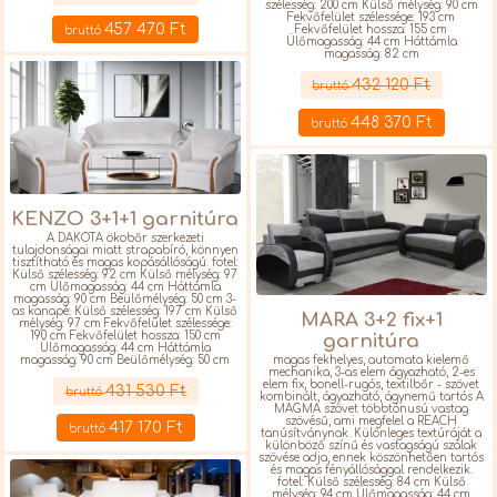
szélesség: 200 cm Külső mélység: 90 cm
Fekvőfelület szélessége: 193 cm
457 470 Ft
Fekvőfelület hossza: 155 cm
bruttó
Ülőmagasság: 44 cm Háttámla
magasság: 82 cm
Részletek
432 120 Ft
bruttó
448 370 Ft
bruttó
KENZO 3+1+1 garnitúra
A DAKOTA ökobőr szerkezeti
tulajdonságai miatt strapabíró, könnyen
tisztítható és magas kopásállóságú. fotel:
Külső szélesség: 92 cm Külső mélység: 97
cm Ülőmagasság: 44 cm Háttámla
magasság: 90 cm Beülőmélység: 50 cm 3-
as kanapé: Külső szélesség: 197 cm Külső
MARA 3+2 fix+1
mélység: 97 cm Fekvőfelület szélessége:
190 cm Fekvőfelület hossza: 150 cm
garnitúra
Ülőmagasság: 44 cm Háttámla
magasság: 90 cm Beülőmélység: 50 cm
magas fekhelyes, automata kielemő
Részletek
mechanika, 3-as elem ágyazható, 2-es
elem fix, bonell-rugós, textilbőr - szövet
431 530 Ft
bruttó
kombinált, ágyazható, ágynemű tartós A
MAGMA szövet többtónusú vastag
szövésű, ami megfelel a REACH
417 170 Ft
bruttó
tanúsítványnak. Különleges textúráját a
különböző színű és vastagságú szálak
szövése adja, ennek köszönhetően tartós
és magas fényállósággal rendelkezik.
fotel: Külső szélesség: 84 cm Külső
mélység: 94 cm Ülőmagasság: 44 cm