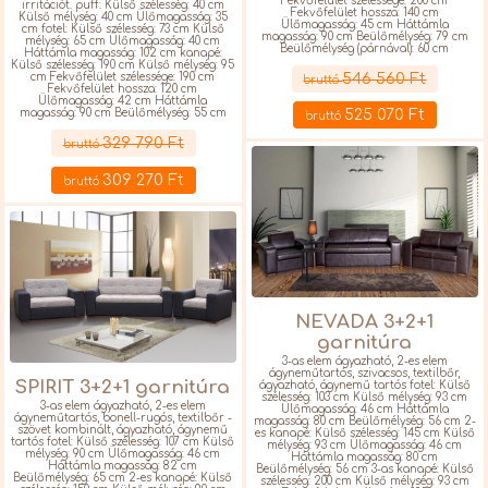
Fekvőfelület szélessége: 200 cm
irritációt. puff: Külső szélesség: 40 cm
Fekvőfelület hossza: 140 cm
Külső mélység: 40 cm Ülőmagasság: 35
Ülőmagasság: 45 cm Háttámla
cm fotel: Külső szélesség: 73 cm Külső
magasság: 90 cm Beülőmélység: 79 cm
mélység: 65 cm Ülőmagasság: 40 cm
Beülőmélység (párnával): 60 cm
Háttámla magasság: 102 cm kanapé:
Részletek
Külső szélesség: 190 cm Külső mélység: 95
546 560 Ft
cm Fekvőfelület szélessége: 190 cm
bruttó
Fekvőfelület hossza: 120 cm
Ülőmagasság: 42 cm Háttámla
magasság: 90 cm Beülőmélység: 55 cm
525 070 Ft
bruttó
Részletek
329 790 Ft
bruttó
309 270 Ft
bruttó
NEVADA 3+2+1
garnitúra
3-as elem ágyazható, 2-es elem
ágyneműtartós, szivacsos, textilbőr,
SPIRIT 3+2+1 garnitúra
ágyazható, ágynemű tartós fotel: Külső
szélesség: 103 cm Külső mélység: 93 cm
3-as elem ágyazható, 2-es elem
Ülőmagasság: 46 cm Háttámla
ágyneműtartós, bonell-rugós, textilbőr -
magasság: 80 cm Beülőmélység: 56 cm 2-
szövet kombinált, ágyazható, ágynemű
es kanapé: Külső szélesség: 145 cm Külső
tartós fotel: Külső szélesség: 107 cm Külső
mélység: 93 cm Ülőmagasság: 46 cm
mélység: 90 cm Ülőmagasság: 46 cm
Háttámla magasság: 80 cm
Háttámla magasság: 82 cm
Beülőmélység: 56 cm 3-as kanapé: Külső
Beülőmélység: 65 cm 2-es kanapé: Külső
szélesség: 200 cm Külső mélység: 93 cm