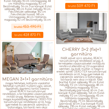
Külső mélység: 90 cm Ülőmagasság: 44
cm Háttámla magasság: 82 cm
509 470 Ft
bruttó
Beülőmélység: 56 cm 3-as kanapé: Külső
szélesség: 180 cm Külső mélység: 90 cm
Fekvőfelület szélessége: 182 cm
Fekvőfelület hossza: 140 cm
Ülőmagasság: 44 cm Háttámla
magasság: 82 cm Beülőmélység: 56 cm
Részletek
453 490 Ft
bruttó
428 870 Ft
bruttó
CHERRY 3+2 (fix)+1
garnitúra
INARI szövet sűrű szövésű, REACH
tanúsítvánnyal rendelkező anyag. A
természetes vászonszövetet imitálja és
rendkívül ellenálló az UV-sugarakkal
szemben, így évek múltán is megőrzi
eredeti színét. OEKO-TEX tanúsítvánnyal
rendelkezik arról, hogy gyermekek és
csecsemők számára is biztonságos,
MEGAN 3+1+1 garnitúra
bőrbarát nem okoz irritációt. fotel
(karfás): Külső szélesség: 98 cm Külső
magas fekhelyes, kattanós vasalattal
mélység: 92 cm Ülőmagasság: 48 cm
fekhellyé nyitható!, hullámrugós, szövet,
Háttámla magasság: 90 cm
ágyazható, ágynemű tartós Sawana
Beülőmélység (párnával): 60 cm 2-es
szövet REACH tanúsítvánnyal
kanapé: Külső szélesség: 164 cm Külső
rendelkező, a természetes vászonszövetet
mélység: 92 cm Ülőmagasság: 45 cm
imitáló anyag. Kellemes tapintás és
Háttámla magasság: 90 cm
magas kopásállóság jellemzi. OEKO-TEX
Beülőmélység: 79 cm Beülőmélység
tanúsítvánnyal rendelkezik arról, hogy
(párnával): 60 cm 3-as kanapé: Külső
gyermekek és csecsemők számára is
szélesség: 230 cm Külső mélység: 98 cm
biztonságos, bőrbarát nem okoz