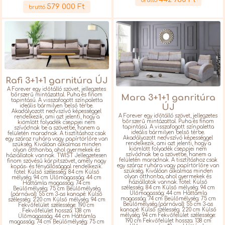
Részletek
bruttó
579 000 Ft
bruttó
Rafi 3+1+1 garnitúra ÚJ
A Forever egy időtálló szövet, jellegzetes
bőrszerű mintázattal. Puha és finom
Mara 3+1+1 ganritúra
tapintású. A visszafogott színpaletta
ÚJ
ideális bármilyen belső térbe.
Akadályozott nedvszívó képességgel
A Forever egy időtálló szövet, jellegzetes
rendelkezik, ami azt jelenti, hogy a
bőrszerű mintázattal. Puha és finom
kiömlött folyadék cseppjei nem
tapintású. A visszafogott színpaletta
szívódnak be a szövetbe, hanem a
ideális bármilyen belső térbe.
felületén maradnak. A tisztításhoz csak
Akadályozott nedvszívó képességgel
egy száraz ruhára vagy papírtörlőre van
rendelkezik, ami azt jelenti, hogy a
szükség. Kiválóan alkalmas minden
kiömlött folyadék cseppjei nem
olyan otthonba, ahol gyermekek és
szívódnak be a szövetbe, hanem a
háziállatok vannak. TWIST Jellegzetesen
felületén maradnak. A tisztításhoz csak
finom szövésű kárpitszövet, amely nagy
egy száraz ruhára vagy papírtörlőre van
kopás- és fényállósággal rendelkezik.
szükség. Kiválóan alkalmas minden
fotel: Külső szélesség: 84 cm Külső
olyan otthonba, ahol gyermekek és
mélység: 94 cm Ülőmagasság: 44 cm
háziállatok vannak. fotel: Külső
Háttámla magasság: 74 cm
szélesség: 84 cm Külső mélység: 94 cm
Beülőmélység: 75 cm Beülőmélység
Ülőmagasság: 44 cm Háttámla
(párnával): 55 cm 3-as kanapé: Külső
magasság: 74 cm Beülőmélység: 75 cm
szélesség: 220 cm Külső mélység: 94 cm
Beülőmélység (párnával): 55 cm 3-as
Fekvőfelület szélessége: 190 cm
kanapé: Külső szélesség: 220 cm Külső
Fekvőfelület hossza: 138 cm
mélység: 94 cm Fekvőfelület szélessége:
Ülőmagasság: 44 cm Háttámla
190 cm Fekvőfelület hossza: 138 cm
magasság: 74 cm Beülőmélység: 75 cm