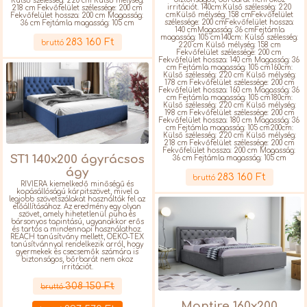
Külső szélesség: 220 cm Külső mélység:
irritációt. 140cm:Külső szélesség: 220
218 cm Fekvőfelület szélessége: 200 cm
cmKülső mélység: 158 cmFekvőfelület
Fekvőfelület hossza: 200 cm Magasság:
szélessége: 200 cmFekvőfelület hossza:
36 cm Fejtámla magasság: 105 cm
140 cmMagasság: 36 cmFejtámla
Részletek
magasság: 105 cm140cm: Külső szélesség:
283 160 Ft
bruttó
220 cm Külső mélység: 158 cm
Fekvőfelület szélessége: 200 cm
Fekvőfelület hossza: 140 cm Magasság: 36
cm Fejtámla magasság: 105 cm160cm:
Külső szélesség: 220 cm Külső mélység:
178 cm Fekvőfelület szélessége: 200 cm
Fekvőfelület hossza: 160 cm Magasság: 36
cm Fejtámla magasság: 105 cm180cm:
Külső szélesség: 220 cm Külső mélység:
198 cm Fekvőfelület szélessége: 200 cm
Fekvőfelület hossza: 180 cm Magasság: 36
cm Fejtámla magasság: 105 cm200cm:
Külső szélesség: 220 cm Külső mélység:
218 cm Fekvőfelület szélessége: 200 cm
Fekvőfelület hossza: 200 cm Magasság:
ST1 140x200 ágyrácsos
36 cm Fejtámla magasság: 105 cm
Részletek
ágy
283 160 Ft
bruttó
RIVIERA kiemelkedő minőségű és
kopásállóságú kárpitszövet, mivel a
legjobb szövetszálakat használták fel az
előállításához. Az eredmény egy olyan
szövet, amely hihetetlenül puha és
bársonyos tapintású, ugyanakkor erős
és tartós a mindennapi használathoz.
REACH tanúsítvány mellett, OEKO-TEX
tanúsítvánnyal rendelkezik arról, hogy
gyermekek és csecsemők számára is
biztonságos, bőrbarát nem okoz
irritációt.
Részletek
308 150 Ft
bruttó
Mantire 160x200