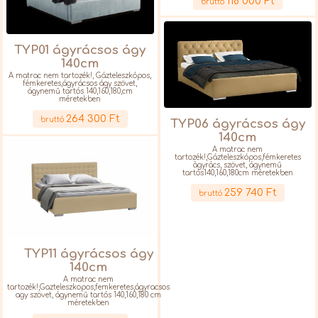
118 000 Ft
bruttó
TYP01 ágyrácsos ágy
140cm
A matrac nem tartozék!, Gázteleszkópos,
fémkeretes,ágyrácsos ágy szövet,
ágynemű tartós 140,160,180,cm
méretekben
Részletek
264 300 Ft
bruttó
TYP06 ágyrácsos ágy
140cm
A matrac nem
tartozék!,Gázteleszkópos,fémkeretes
àgyrács, szövet, ágynemű
tartós140,160,180cm méretekben
Részletek
259 740 Ft
bruttó
TYP11 ágyrácsos ágy
140cm
A matrac nem
tartozék!,Gazteleszkopos,femkeretes,ágyracsos
agy szövet, ágynemű tartós 140,160,180 cm
méretekben
Részletek