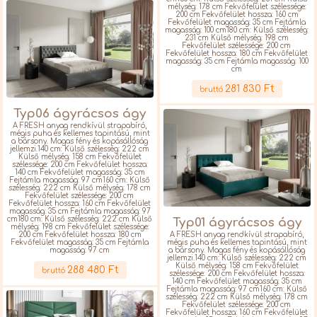
mélység: 178 cm Fekvőfelület szélessége:
200 cm Fekvőfelület hossza: 160 cm
Fekvőfelület magasság: 35 cm Fejtámla
magasság: 100 cm180 cm: Külső szélesség:
231 cm Külső mélység: 198 cm
Fekvőfelület szélessége: 200 cm
Fekvőfelület hossza: 180 cm Fekvőfelület
magasság: 35 cm Fejtámla magasság: 100
cm
Részletek
281 830 Ft
bruttó
Typ06 ágyrácsos ágy
A FRESH anyag rendkívül strapabíró,
mégis puha és kellemes tapintású, mint
a bársony. Magas fény és kopásállóság
jellemzi.140 cm: Külső szélesség: 222 cm
Külső mélység: 158 cm Fekvőfelület
szélessége: 200 cm Fekvőfelület hossza:
140 cm Fekvőfelület magasság: 35 cm
Fejtámla magasság: 97 cm160 cm: Külső
szélesség: 222 cm Külső mélység: 178 cm
Fekvőfelület szélessége: 200 cm
Fekvőfelület hossza: 160 cm Fekvőfelület
magasság: 35 cm Fejtámla magasság: 97
cm180 cm: Külső szélesség: 222 cm Külső
Typ01 ágyrácsos ágy
mélység: 198 cm Fekvőfelület szélessége:
200 cm Fekvőfelület hossza: 180 cm
A FRESH anyag rendkívül strapabíró,
Fekvőfelület magasság: 35 cm Fejtámla
mégis puha és kellemes tapintású, mint
magasság: 97 cm
a bársony. Magas fény és kopásállóság
Részletek
jellemzi.140 cm: Külső szélesség: 222 cm
Külső mélység: 158 cm Fekvőfelület
288 480 Ft
bruttó
szélessége: 200 cm Fekvőfelület hossza:
140 cm Fekvőfelület magasság: 35 cm
Fejtámla magasság: 97 cm160 cm: Külső
szélesség: 222 cm Külső mélység: 178 cm
Fekvőfelület szélessége: 200 cm
Fekvőfelület hossza: 160 cm Fekvőfelület