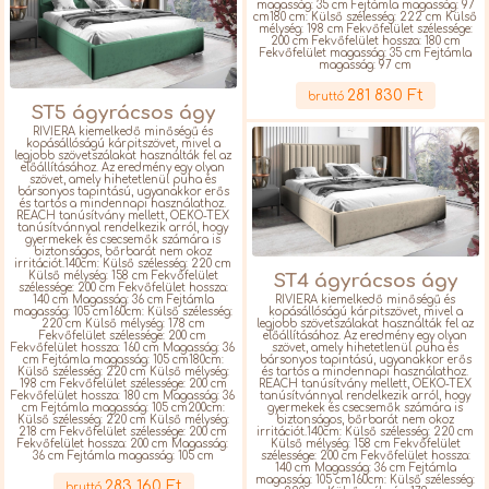
magasság: 35 cm Fejtámla magasság: 97
cm180 cm: Külső szélesség: 222 cm Külső
mélység: 198 cm Fekvőfelület szélessége:
200 cm Fekvőfelület hossza: 180 cm
Fekvőfelület magasság: 35 cm Fejtámla
magasság: 97 cm
Részletek
281 830 Ft
bruttó
ST5 ágyrácsos ágy
RIVIERA kiemelkedő minőségű és
kopásállóságú kárpitszövet, mivel a
legjobb szövetszálakat használták fel az
előállításához. Az eredmény egy olyan
szövet, amely hihetetlenül puha és
bársonyos tapintású, ugyanakkor erős
és tartós a mindennapi használathoz.
REACH tanúsítvány mellett, OEKO-TEX
tanúsítvánnyal rendelkezik arról, hogy
gyermekek és csecsemők számára is
biztonságos, bőrbarát nem okoz
irritációt.140cm: Külső szélesség: 220 cm
Külső mélység: 158 cm Fekvőfelület
ST4 ágyrácsos ágy
szélessége: 200 cm Fekvőfelület hossza:
140 cm Magasság: 36 cm Fejtámla
RIVIERA kiemelkedő minőségű és
magasság: 105 cm160cm: Külső szélesség:
kopásállóságú kárpitszövet, mivel a
220 cm Külső mélység: 178 cm
legjobb szövetszálakat használták fel az
Fekvőfelület szélessége: 200 cm
előállításához. Az eredmény egy olyan
Fekvőfelület hossza: 160 cm Magasság: 36
szövet, amely hihetetlenül puha és
cm Fejtámla magasság: 105 cm180cm:
bársonyos tapintású, ugyanakkor erős
Külső szélesség: 220 cm Külső mélység:
és tartós a mindennapi használathoz.
198 cm Fekvőfelület szélessége: 200 cm
REACH tanúsítvány mellett, OEKO-TEX
Fekvőfelület hossza: 180 cm Magasság: 36
tanúsítvánnyal rendelkezik arról, hogy
cm Fejtámla magasság: 105 cm200cm:
gyermekek és csecsemők számára is
Külső szélesség: 220 cm Külső mélység:
biztonságos, bőrbarát nem okoz
218 cm Fekvőfelület szélessége: 200 cm
irritációt.140cm: Külső szélesség: 220 cm
Fekvőfelület hossza: 200 cm Magasság:
Külső mélység: 158 cm Fekvőfelület
36 cm Fejtámla magasság: 105 cm
szélessége: 200 cm Fekvőfelület hossza:
Részletek
140 cm Magasság: 36 cm Fejtámla
magasság: 105 cm160cm: Külső szélesség:
283 160 Ft
bruttó