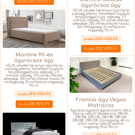
297 570 Ft
bruttó
ágyrácsos ágy
VELVA szövetet bársonyos tapintás és
puhaság jellemzi. Kiemelkedő kopás és
fényállósággal.Külső szélesség: 217
cmKülső mélység: 195 cmFekvőfelület
szélessége: 200 cmFekvőfelület hossza:
160 cmMagasság: 36 cmFejtámla
magasság: 96 cm
Részletek
350 400 Ft
bruttó
332 670 Ft
bruttó
Mantire 90-es
ágyrácsos ágy
VELVA szövetet bársonyos tapintás és
puhaság jellemzi. Kiemelkedő kopás és
fényállósággal.Külső szélesség: 217
cmKülső mélység: 125 cmFekvőfelület
szélessége: 200 cmFekvőfelület hossza: 90
cmMagasság: 36 cmFejtámla magasság:
96 cm
Részletek
195 430 Ft
bruttó
Francia ágy Vegas
181 870 Ft
Matracos
bruttó
Ágyrácsos ágykeret ágyneműtartó nélkül
Matrac nélkül!! Méretek (cm): 208×98,
208×108, 208×128, 208×148, 208×168,
208×188, 208×208 Ülőmagasság: 48 cm
(25cm matrac nélkül) Fejtámla
magasság: 90 és 105 cm
Részletek