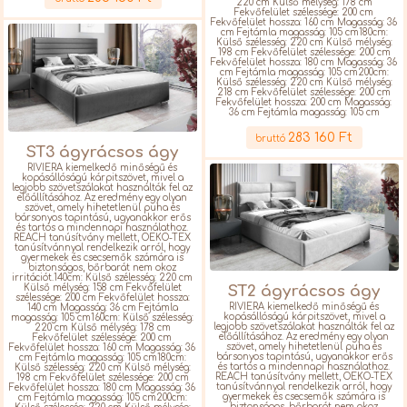
220 cm Külső mélység: 178 cm
Fekvőfelület szélessége: 200 cm
Fekvőfelület hossza: 160 cm Magasság: 36
cm Fejtámla magasság: 105 cm180cm:
Külső szélesség: 220 cm Külső mélység:
198 cm Fekvőfelület szélessége: 200 cm
Fekvőfelület hossza: 180 cm Magasság: 36
cm Fejtámla magasság: 105 cm200cm:
Külső szélesség: 220 cm Külső mélység:
218 cm Fekvőfelület szélessége: 200 cm
Fekvőfelület hossza: 200 cm Magasság:
36 cm Fejtámla magasság: 105 cm
Részletek
283 160 Ft
bruttó
ST3 ágyrácsos ágy
RIVIERA kiemelkedő minőségű és
kopásállóságú kárpitszövet, mivel a
legjobb szövetszálakat használták fel az
előállításához. Az eredmény egy olyan
szövet, amely hihetetlenül puha és
bársonyos tapintású, ugyanakkor erős
és tartós a mindennapi használathoz.
REACH tanúsítvány mellett, OEKO-TEX
tanúsítvánnyal rendelkezik arról, hogy
gyermekek és csecsemők számára is
biztonságos, bőrbarát nem okoz
irritációt.140cm: Külső szélesség: 220 cm
ST2 ágyrácsos ágy
Külső mélység: 158 cm Fekvőfelület
szélessége: 200 cm Fekvőfelület hossza:
RIVIERA kiemelkedő minőségű és
140 cm Magasság: 36 cm Fejtámla
kopásállóságú kárpitszövet, mivel a
magasság: 105 cm160cm: Külső szélesség:
legjobb szövetszálakat használták fel az
220 cm Külső mélység: 178 cm
előállításához. Az eredmény egy olyan
Fekvőfelület szélessége: 200 cm
szövet, amely hihetetlenül puha és
Fekvőfelület hossza: 160 cm Magasság: 36
bársonyos tapintású, ugyanakkor erős
cm Fejtámla magasság: 105 cm180cm:
és tartós a mindennapi használathoz.
Külső szélesség: 220 cm Külső mélység:
REACH tanúsítvány mellett, OEKO-TEX
198 cm Fekvőfelület szélessége: 200 cm
tanúsítvánnyal rendelkezik arról, hogy
Fekvőfelület hossza: 180 cm Magasság: 36
gyermekek és csecsemők számára is
cm Fejtámla magasság: 105 cm200cm:
biztonságos, bőrbarát nem okoz