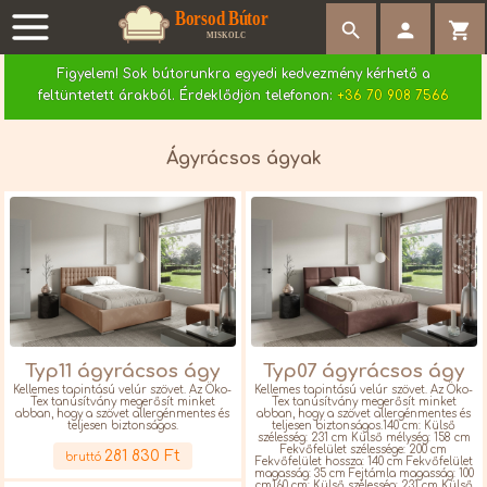
search


Figyelem! Sok bútorunkra egyedi kedvezmény kérhető a
feltüntetett árakból. Érdeklődjön telefonon:
+36 70 908 7566
Ágyrácsos ágyak
Typ11 ágyrácsos ágy
Typ07 ágyrácsos ágy
Kellemes tapintású velúr szövet. Az Öko-
Kellemes tapintású velúr szövet. Az Öko-
Tex tanúsítvány megerősít minket
Tex tanúsítvány megerősít minket
abban, hogy a szövet allergénmentes és
abban, hogy a szövet allergénmentes és
teljesen biztonságos.
teljesen biztonságos.140 cm: Külső
Részletek
szélesség: 231 cm Külső mélység: 158 cm
Fekvőfelület szélessége: 200 cm
281 830 Ft
bruttó
Fekvőfelület hossza: 140 cm Fekvőfelület
magasság: 35 cm Fejtámla magasság: 100
cm160 cm: Külső szélesség: 231 cm Külső