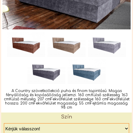
A Country szövetkollekció puha és finom tapintású. Magas
fényállóság és kopásállóság jellemzi. 160 cm:Külső szélesség: 163
cmKülső mélység: 207 cmFekvőfelület szélessége: 160 cmFekvőfelület
hossza: 200 cmFekvőfelület magasság: 55 cmFejtámla magasság:
98 cm
Szín